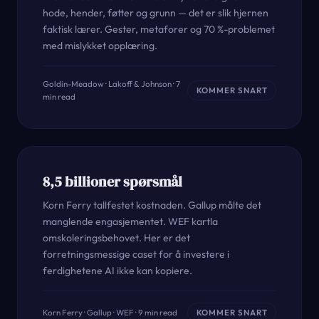
hode, hender, føtter og grunn — det er slik hjernen
faktisk lærer. Gester, metaforer og 70 %-problemet
med mislykket opplæring.
Goldin-Meadow · Lakoff & Johnson · 7
KOMMER SNART
min read
8,5 billioner spørsmål
Korn Ferry tallfestet kostnaden. Gallup målte det
manglende engasjementet. WEF kartla
omskoleringsbehovet. Her er det
forretningsmessige caset for å investere i
ferdighetene AI ikke kan kopiere.
Korn Ferry · Gallup · WEF · 9 min read
KOMMER SNART