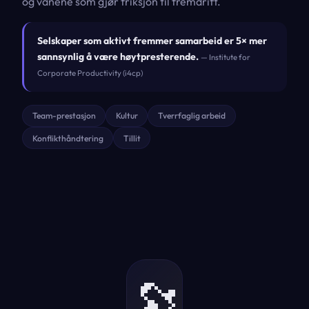
og vanene som gjør friksjon til fremdrift.
Selskaper som aktivt fremmer samarbeid er 5× mer
sannsynlig å være høytpresterende.
— Institute for
Corporate Productivity (i4cp)
Team-prestasjon
Kultur
Tverrfaglig arbeid
Konflikthåndtering
Tillit
🔭